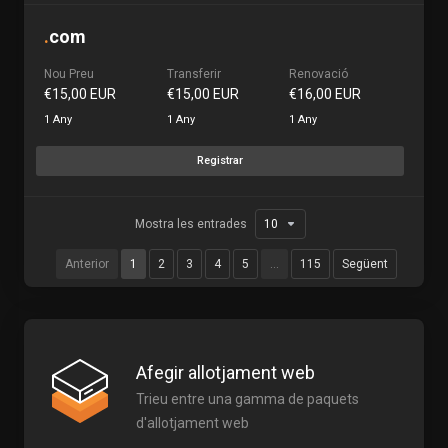
.
com
Nou Preu
Transferir
Renovació
€15,00 EUR
€15,00 EUR
€16,00 EUR
1 Any
1 Any
1 Any
Registrar
Mostra les entrades
Anterior
1
2
3
4
5
…
115
Següent
Afegir allotjament web
Trieu entre una gamma de paquets
d'allotjament web