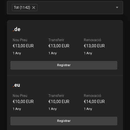
Table Filter
Tot (1142)
×
.
de
Nou Preu
Transferir
Renovació
€13,00 EUR
€13,00 EUR
€13,00 EUR
1 Any
1 Any
1 Any
Registrar
.
eu
Nou Preu
Transferir
Renovació
€10,00 EUR
€10,00 EUR
€14,00 EUR
1 Any
1 Any
1 Any
Registrar