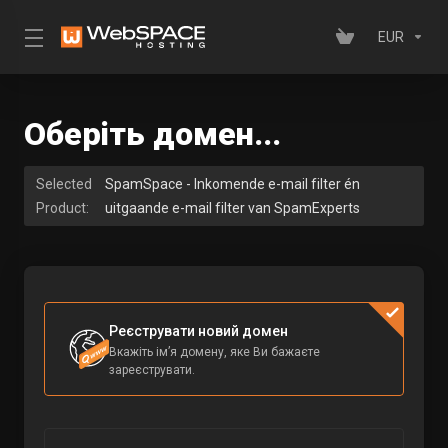
EUR
Оберіть домен...
Selected
SpamSpace - Inkomende e-mail filter én
Product:
uitgaande e-mail filter van SpamExperts
Реєструвати новий домен
Вкажіть ім’я домену, яке Ви бажаєте
зареєструвати.