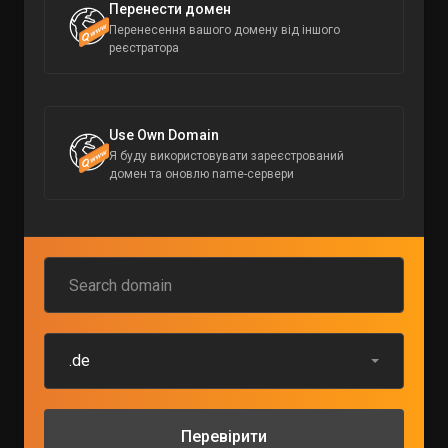
Перенести домен
Перенесення вашого домену від іншого
реєстратора
Use Own Domain
Я буду використовувати зареєстрований
домен та оновлю name-сервери
.de
Перевірити