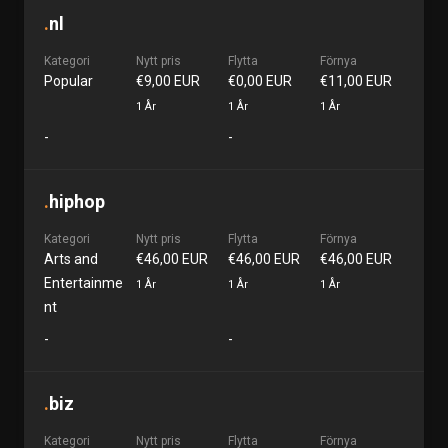
.
nl
Kategori
Nytt pris
Flytta
Förnya
Popular
€9,00 EUR
€0,00 EUR
€11,00 EUR
1 År
1 År
1 År
-
-
.
hiphop
Kategori
Nytt pris
Flytta
Förnya
Arts and
€46,00 EUR
€46,00 EUR
€46,00 EUR
Entertainme
1 År
1 År
1 År
nt
-
-
.
biz
Kategori
Nytt pris
Flytta
Förnya