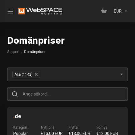
EUR
Domänpriser
Support
Domänpriser
Table Filter
Alla (1142)
×
.
de
Kategori
Nytt pris
Flytta
Förnya
Popular
€13,00 EUR
€13,00 EUR
€13,00 EUR