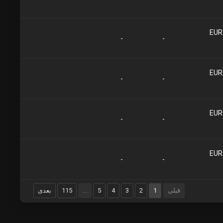
-
-
-
-
-
-
-
-
قبلی
1
2
3
4
5
…
115
بعدی