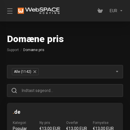
EUR
Domæne pris
Support
Domæne pris
Table Filter
Alle (1142)
×
.
de
Kategori
Ny pris
Overfør
Fornyelse
Popular
€13,00 EUR
€13,00 EUR
€13,00 EUR