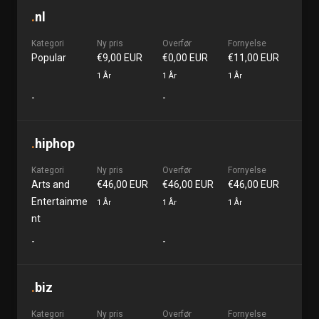
.
nl
Kategori
Ny pris
Overfør
Fornyelse
Popular
€9,00 EUR
€0,00 EUR
€11,00 EUR
1 År
1 År
1 År
-
-
.
hiphop
Kategori
Ny pris
Overfør
Fornyelse
Arts and
€46,00 EUR
€46,00 EUR
€46,00 EUR
Entertainme
1 År
1 År
1 År
nt
-
-
.
biz
Kategori
Ny pris
Overfør
Fornyelse